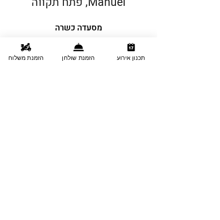
Manuel, פתח תקווה
מסעדה כשרה
אפשרות ישיבה בחוץ
תכנון אירוע
הזמנת שולחן
הזמנת משלוח
מסעדה עם חניה חינם
אוכל מוכן לשבת/ לקחת
Take Away
גינה חיצונית
שירות הזמן שולחן
אירועים